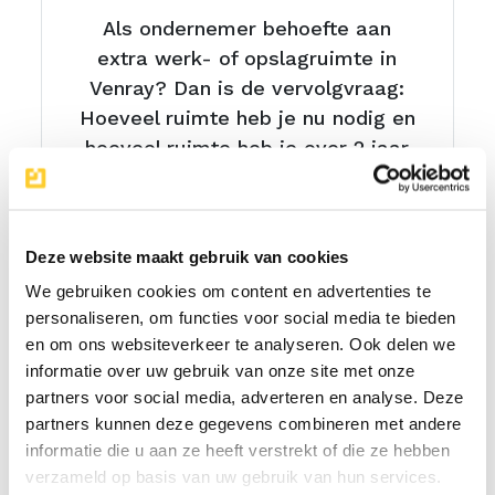
Als ondernemer behoefte aan
extra werk- of opslagruimte in
Venray? Dan is de vervolgvraag:
Hoeveel ruimte heb je nu nodig en
hoeveel ruimte heb je over 2 jaar
nodig. Vaak is dat nog lastig te
bepalen in dit stadium. Je wilt
niet te hoge lasten aangaan en
Deze website maakt gebruik van cookies
betalen voor ruimte die je
We gebruiken cookies om content en advertenties te
eigenlijk niet nodig […]
personaliseren, om functies voor social media te bieden
en om ons websiteverkeer te analyseren. Ook delen we
Lees meer
informatie over uw gebruik van onze site met onze
partners voor social media, adverteren en analyse. Deze
partners kunnen deze gegevens combineren met andere
informatie die u aan ze heeft verstrekt of die ze hebben
verzameld op basis van uw gebruik van hun services.