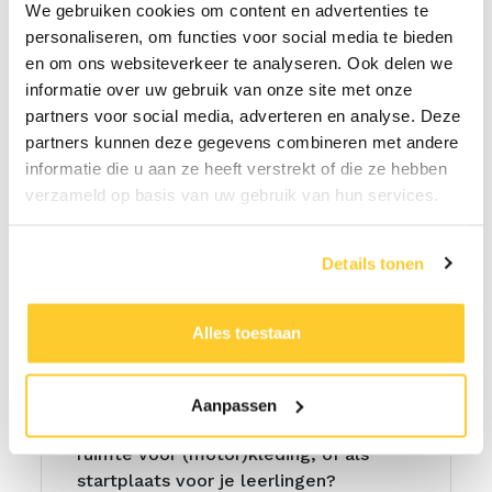
We gebruiken cookies om content en advertenties te
Voor elk beroep!
personaliseren, om functies voor social media te bieden
en om ons websiteverkeer te analyseren. Ook delen we
Timmerman / Metselaar
informatie over uw gebruik van onze site met onze
/ Elektricien /
partners voor social media, adverteren en analyse. Deze
Loodgieter
partners kunnen deze gegevens combineren met andere
informatie die u aan ze heeft verstrekt of die ze hebben
Ben je timmerman, metselaar,
verzameld op basis van uw gebruik van hun services.
elektricien of loodgieter dan ben je in
de meeste gevallen aan het wek bij je
opdrachtgever. Alle prefab
Details tonen
werkzaamheden en opslag kun je
prima doen vanuit een bedrijfsruimte
Alles toestaan
bij Opslagpark Venray.
Rijschool
Aanpassen
Ben je rijschoolhouder en zoek je
ruimte voor (motor)kleding, of als
startplaats voor je leerlingen?