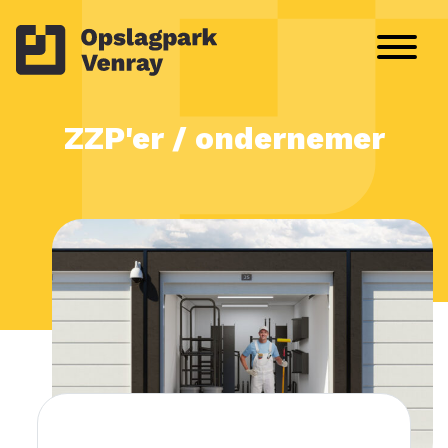
ZZP'er / ondernemer